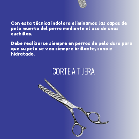
Con esta técnica indolora eliminamos las capas de
pelo muerto del perro mediante el uso de unas
cuchillas.
Debe realizarse siempre en perros de pelo duro para
que su pelo se vea siempre brillante, sano e
hidratado.
CORTE A TIJERA